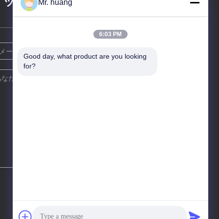
メッセージ
Mr. huang
6:03 PM
Good day, what product are you looking 
for?