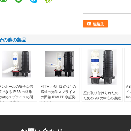
その他の製品
マンホールの安全な信
FTTH 小型 12 の 24 の
A
頼できる IP 68 の繊維
繊維の光学スプライス
イ
壁に取り付けられたの
光学のスプライスの閉
の閉鎖 IP68 PP 水証拠
he
ための 96 の中心の繊維
鎖 120 の中心
4 Adpter
ル
光学のスプライスの閉
鎖防水 IP68