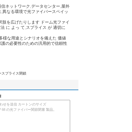
信ネットワーク,データセンター,屋外
は,異なる環境で光ファイバースペイッ
択肢を広げたりします ドーム光ファイ
 に よっ て,スプライス が 適切に
種多様な用途とシナリオを備えた 価値
保護の必要性のための汎用的で信頼性
ースプライス閉鎖
信