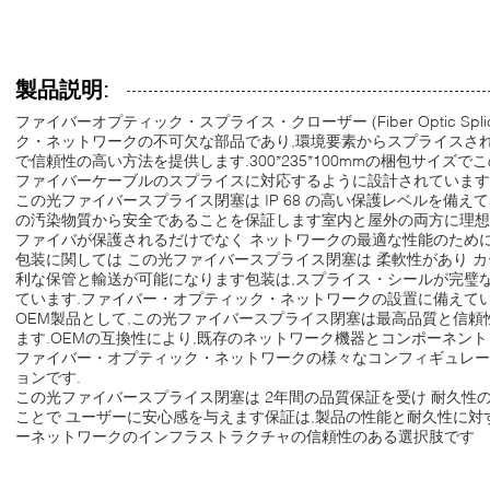
製品説明:
ファイバーオプティック・スプライス・クローザー (Fiber Optic Splic
ク・ネットワークの不可欠な部品であり,環境要素からスプライスさ
で信頼性の高い方法を提供します.300*235*100mmの梱包サイズ
ファイバーケーブルのスプライスに対応するように設計されています
この光ファイバースプライス閉塞は IP 68 の高い保護レベルを備えて
の汚染物質から安全であることを保証します室内と屋外の両方に理想
ファイバが保護されるだけでなく ネットワークの最適な性能のため
包装に関しては この光ファイバースプライス閉塞は 柔軟性があり 
利な保管と輸送が可能になります包装は,スプライス・シールが完璧
ています.ファイバー・オプティック・ネットワークの設置に備えて
OEM製品として,この光ファイバースプライス閉塞は最高品質と信
ます.OEMの互換性により,既存のネットワーク機器とコンポーネン
ファイバー・オプティック・ネットワークの様々なコンフィギュレ
ョンです.
この光ファイバースプライス閉塞は 2年間の品質保証を受け 耐久性
ことで ユーザーに安心感を与えます保証は,製品の性能と耐久性に
ーネットワークのインフラストラクチャの信頼性のある選択肢です