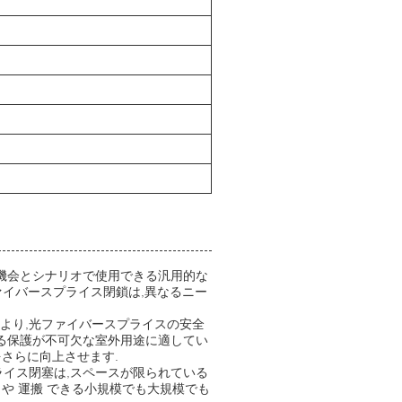
な機会とシナリオで使用できる汎用的な
光ファイバースプライス閉鎖は,異なるニー
より,光ファイバースプライスの安全
する保護が不可欠な室外用途に適してい
性をさらに向上させます.
ライス閉塞は,スペースが限られている
 保存 や 運搬 できる小規模でも大規模でも