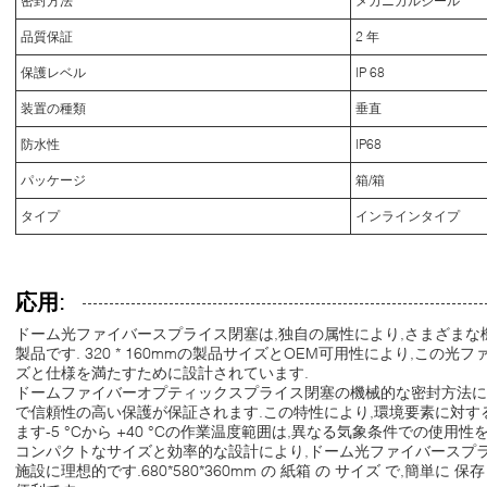
密封方法
メカニカルシール
品質保証
2 年
保護レベル
IP 68
装置の種類
垂直
防水性
IP68
パッケージ
箱/箱
タイプ
インラインタイプ
応用:
ドーム光ファイバースプライス閉塞は,独自の属性により,さまざま
製品です. 320 * 160mmの製品サイズとOEM可用性により,この
ズと仕様を満たすために設計されています.
ドームファイバーオプティックスプライス閉塞の機械的な密封方法に
で信頼性の高い保護が保証されます.この特性により,環境要素に対
ます-5 °Cから +40 °Cの作業温度範囲は,異なる気象条件での使用
コンパクトなサイズと効率的な設計により,ドーム光ファイバースプ
施設に理想的です.680*580*360mm の 紙箱 の サイズ で,簡単に