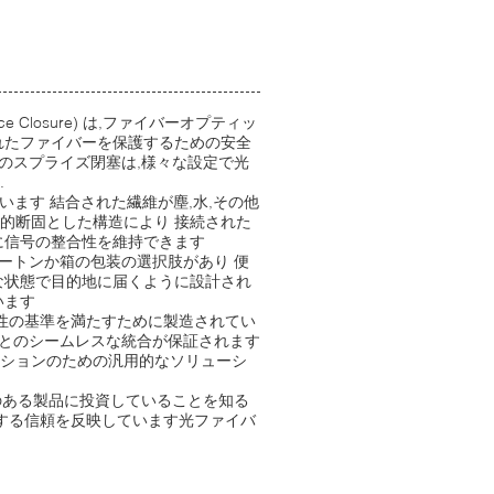
e Closure) は,ファイバーオプティッ
れたファイバーを保護するための安全
でこのスプライズ閉塞は,様々な設定で光
.
います 結合された繊維が塵,水,その他
的断固とした構造により 接続された
に信号の整合性を維持できます
カートンか箱の包装の選択肢があり 便
な状態で目的地に届くように設計され
います
頼性の基準を満たすために製造されてい
トとのシームレスな統合が保証されます
ーションのための汎用的なソリューシ
のある製品に投資していることを知る
対する信頼を反映しています光ファイバ