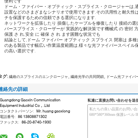
便利です
ドーム・ファイバー・オプティック・スプライス・クロージャーは,通
設置などのさまざまなシナリオで使用できます.その汎用性と耐久性
チを保護するための信頼できる選択になります.
ネットワークを拡張したり 損傷したケーブルを修復したり 接続の選
バースプライス・クローザーが 実践的な解決策です機械式 の 密封 方法
保護 さ れ,安全 に 確保 さ れ ます困難な状況でも
結論として,ドーム ファイバー オプティック スプライス 閉塞は 多
のある製品です幅広い作業温度範囲は,様々な光ファイバースペイル
の高い選択です.
,
,
タグ:
繊維のスプライスのエンクロージャ
繊維光学の共同閉鎖
ドーム光ファイバ
連絡先の詳細
Guangdong Gaoxin Communication
私達に直接お問い合わせを送
Equipment Industrial Co，.Ltd
コンタクトパーソン:
Mr. huang gaoxiong
電話番号:
86 13808871302
ファックス:
86-20-8740-1930