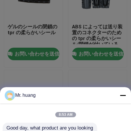
工場旅行
ゲルのシールの閉鎖の
ABS によっては送り装
tpr の柔らかいシール
置のコネクターのため
品質管理
の tpr の柔らかいシー
ル/閉鎖が付いている
シールの閉鎖がゼリー
お問い合わせを送信
お問い合わせを送信
光ファイバースプライス閉鎖
状になります
ドーム光ファイバースプライス閉鎖
繊維光学の共同閉鎖
Mr. huang
繊維のスプライスのエンクロージャ
8:53 AM
光ファイバー接続ボックス
Good day, what product are you looking 
tpr のコネクターのた
ABS によってはシール