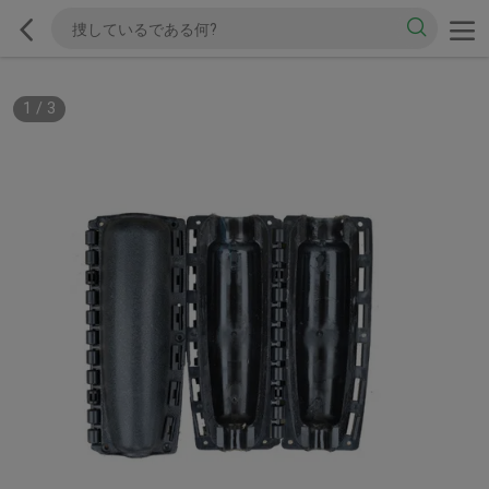
1
/
3