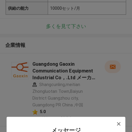
供給の能力
10000セット/月
多くを見て下さい
企業情報
Guangdong Gaoxin
Communication Equipment
Industrial Co，.Ltd メーカー
プロフィール
Shangcunling,meitian
Zhongluotan Town,Baiyun
District Guangzhou city,
Guangdong PR China ,中国
5.0
確認された製造者
メッセージ